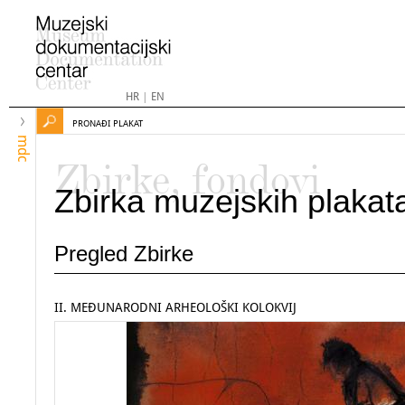
HR
|
EN
PRONAĐI PLAKAT
mdc
Zbirke, fondovi
Zbirka muzejskih plakat
Pregled Zbirke
II. MEĐUNARODNI ARHEOLOŠKI KOLOKVIJ