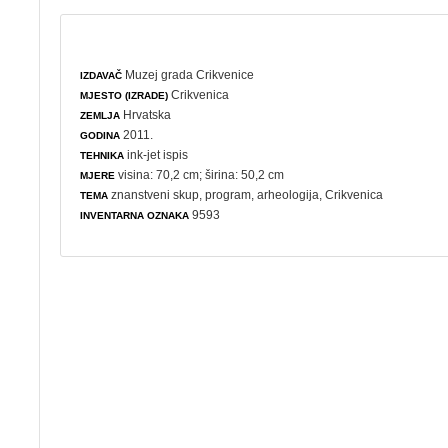
Muzej grada Crikvenice
IZDAVAČ
Crikvenica
MJESTO (IZRADE)
Hrvatska
ZEMLJA
2011.
GODINA
ink-jet ispis
TEHNIKA
visina: 70,2 cm; širina: 50,2 cm
MJERE
znanstveni skup
,
program
,
arheologija
, Crikvenica
TEMA
9593
INVENTARNA OZNAKA