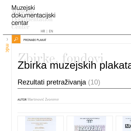
HR
|
EN
PRONAĐI PLAKAT
mdc
Zbirke, fondovi
Zbirka muzejskih plakat
Rezultati pretraživanja
(10)
Martinović Zvonimir
AUTOR