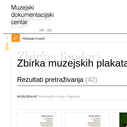
HR
|
EN
PRONAĐI PLAKAT
mdc
Zbirke, fondovi
Zbirka muzejskih plakat
Rezultati pretraživanja
(42)
Arheološki muzej u Zagrebu
MUZEJ/IZDAVAČ