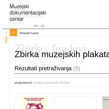
HR
|
EN
PRONAĐI PLAKAT
mdc
Zbirke, fondovi
Zbirka muzejskih plakat
Rezultati pretraživanja
(9)
Hrvatsko arheološko društvo
MUZEJ/IZDAVAČ