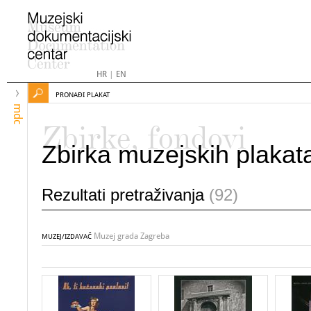
HR
|
EN
PRONAĐI PLAKAT
mdc
Zbirke, fondovi
Zbirka muzejskih plakat
Rezultati pretraživanja
(92)
Muzej grada Zagreba
MUZEJ/IZDAVAČ