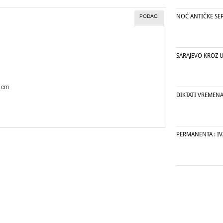
NOĆ ANTIČKE SE
PODACI
SARAJEVO KROZ U
1 cm
DIKTATI VREMEN
PERMANENTA : I