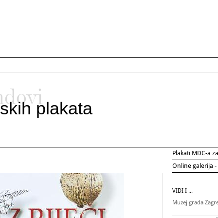
ndovi
skih plakata
Plakati MDC-a 
Online galerija -
VIDI I ...
Muzej grada Zag