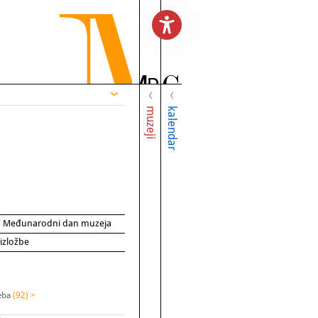
muzeji
kalendar
za Međunarodni dan muzeja
 izložbe
reba
(92) >