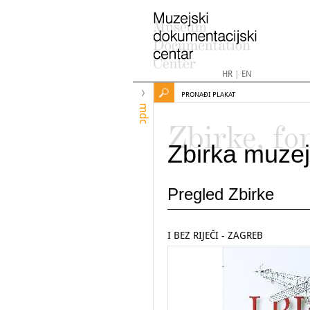
HR
|
EN
PRONAĐI PLAKAT
mdc
Zbirke, fo
Zbirka muzej
Pregled Zbirke
I BEZ RIJEČI - ZAGREB