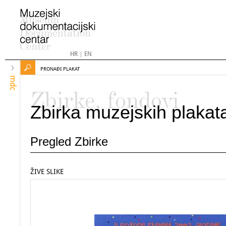
HR
|
EN
PRONAĐI PLAKAT
mdc
Zbirke, fondovi
Zbirka muzejskih plakat
Pregled Zbirke
ŽIVE SLIKE