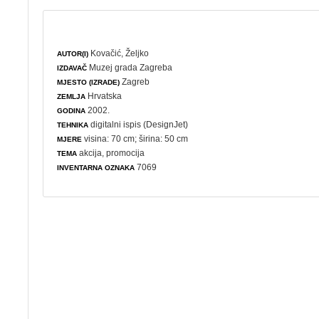
Kovačić, Željko
AUTOR(I)
Muzej grada Zagreba
IZDAVAČ
Zagreb
MJESTO (IZRADE)
Hrvatska
ZEMLJA
2002.
GODINA
digitalni ispis (DesignJet)
TEHNIKA
visina: 70 cm; širina: 50 cm
MJERE
akcija
,
promocija
TEMA
7069
INVENTARNA OZNAKA