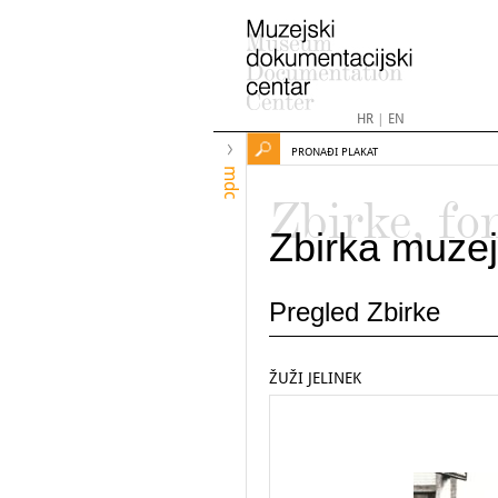
HR
|
EN
PRONAĐI PLAKAT
mdc
Zbirke, fo
Zbirka muzej
Pregled Zbirke
ŽUŽI JELINEK