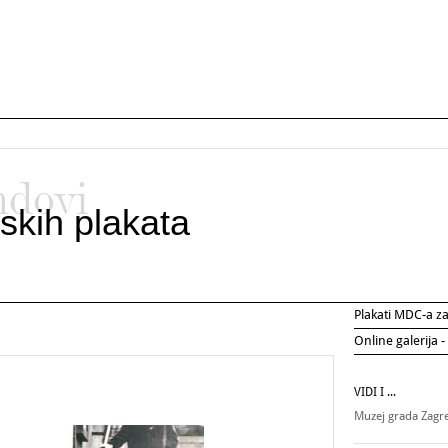
ndovi
skih plakata
Plakati MDC-a 
Online galerija -
VIDI I ...
Muzej grada Zag