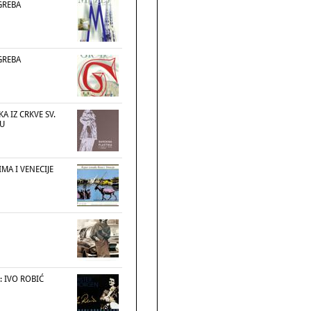
GREBA
GREBA
A IZ CRKVE SV.
BU
MA I VENECIJE
: IVO ROBIĆ