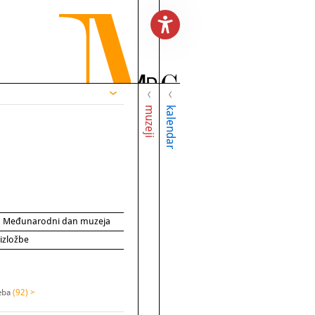
muzeji
kalendar
za Međunarodni dan muzeja
 izložbe
reba
(92) >