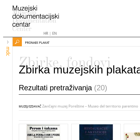
HR
|
EN
PRONAĐI PLAKAT
mdc
Zbirke, fondovi
Zbirka muzejskih plakat
Rezultati pretraživanja
(20)
Zavičajni muzej Poreštine – Museo del territorio parentino
MUZEJ/IZDAVAČ