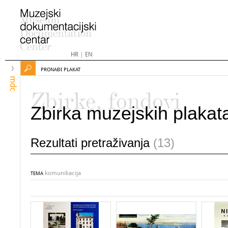
HR
|
EN
PRONAĐI PLAKAT
mdc
Zbirke, fondovi
Zbirka muzejskih plakat
Rezultati pretraživanja
(13)
komunikacija
TEMA