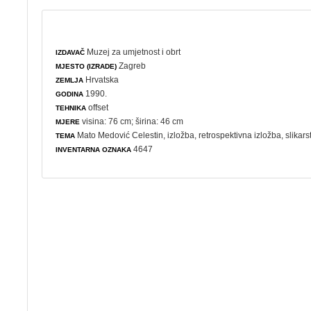
Muzej za umjetnost i obrt
IZDAVAČ
Zagreb
MJESTO (IZRADE)
Hrvatska
ZEMLJA
1990.
GODINA
offset
TEHNIKA
visina: 76 cm; širina: 46 cm
MJERE
Mato Medović Celestin,
izložba
,
retrospektivna izložba
,
slikars
TEMA
4647
INVENTARNA OZNAKA