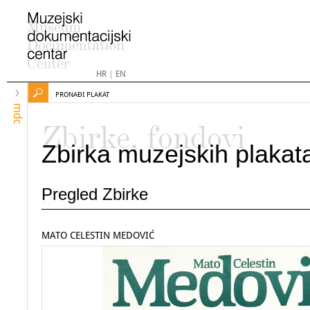
HR
|
EN
PRONAĐI PLAKAT
mdc
Zbirke, fondovi
Zbirka muzejskih plakat
Pregled Zbirke
MATO CELESTIN MEDOVIĆ