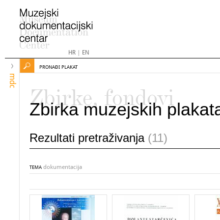
HR
|
EN
PRONAĐI PLAKAT
mdc
Zbirke, fondovi
Zbirka muzejskih plakat
Rezultati pretraživanja
(11)
dokumentacija
TEMA