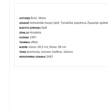
Brzić, Mario
AUTOR(I)
Arheološki muzej Split
;
Turistička zajednica Županije splits
IZDAVAČ
Split
MJESTO (IZRADE)
Hrvatska
ZEMLJA
1997.
GODINA
offset
TEHNIKA
visina: 68,5 cm; širina: 98 cm
MJERE
promocija
,
turizam
,
baština
, Salona
TEMA
5483
INVENTARNA OZNAKA