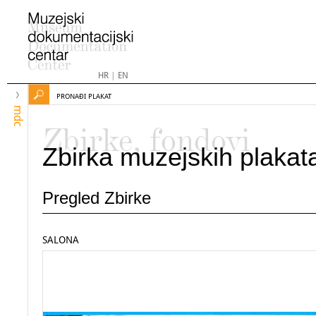
HR
|
EN
PRONAĐI PLAKAT
mdc
Zbirke, fondovi
Zbirka muzejskih plakat
Pregled Zbirke
SALONA