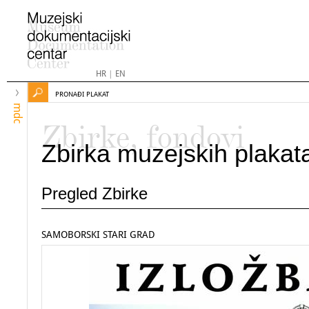
HR
|
EN
PRONAĐI PLAKAT
mdc
Zbirke, fondovi
Zbirka muzejskih plakat
Pregled Zbirke
SAMOBORSKI STARI GRAD