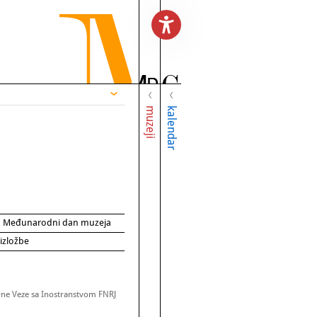
muzeji
kalendar
za Međunarodni dan muzeja
 izložbe
rne Veze sa Inostranstvom FNRJ