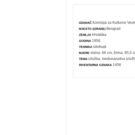
Komisija za Kulturne Vez
IZDAVAČ
Beograd
MJESTO (IZRADE)
Hrvatska
ZEMLJA
1956.
GODINA
sitotisak
TEHNIKA
visina: 66 cm; širina: 95,5 
MJERE
izložba
,
međunarodna izlož
TEMA
1456
INVENTARNA OZNAKA