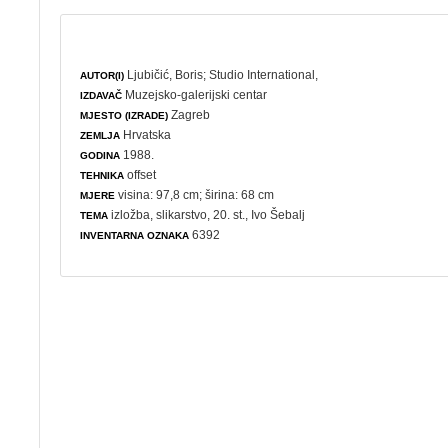
Ljubičić, Boris
;
Studio International,
AUTOR(I)
Muzejsko-galerijski centar
IZDAVAČ
Zagreb
MJESTO (IZRADE)
Hrvatska
ZEMLJA
1988.
GODINA
offset
TEHNIKA
visina: 97,8 cm; širina: 68 cm
MJERE
izložba
,
slikarstvo
, 20. st., Ivo Šebalj
TEMA
6392
INVENTARNA OZNAKA