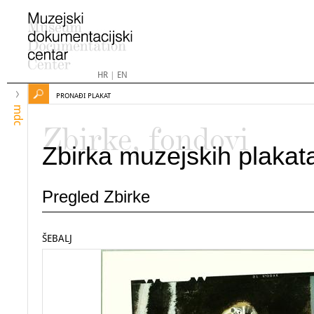
HR
|
EN
PRONAĐI PLAKAT
mdc
Zbirke, fondovi
Zbirka muzejskih plakat
Pregled Zbirke
ŠEBALJ