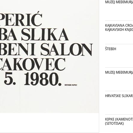
MUZEJ MEĐIMURJ
KAJKAVIANA CROA
KAJKAVSKIH KNJI
ŠTEBIH
MUZEJ MEĐIMURJ
HRVATSKE SLIKAR
KIPKE (KAMENOTI
(SITOTISAK)