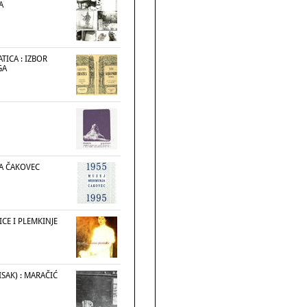
A
TICA : IZBOR
GA
A ČAKOVEC
ICE I PLEMKINJE
SAK) : MARAČIĆ