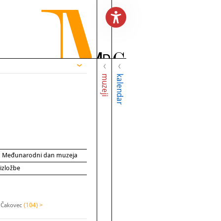
muzeji
kalendar
za Međunarodni dan muzeja
 izložbe
 Čakovec
(104) >