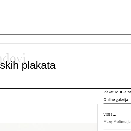
ndovi
skih plakata
Plakati MDC-a 
Online galerija -
VIDI I ...
Muzej Međimurja