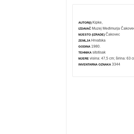
Kipke,
AUTOR(I)
Muzej Međimurja Čakove
IZDAVAČ
Čakovec
MJESTO (IZRADE)
Hrvatska
ZEMLJA
1980.
GODINA
sitotisak
TEHNIKA
visina: 47,5 cm; širina: 63 
MJERE
3344
INVENTARNA OZNAKA