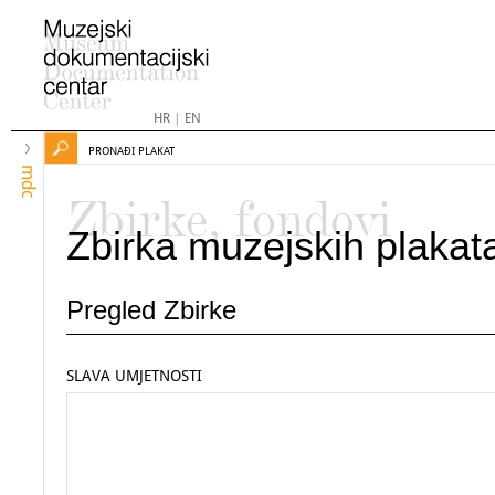
HR
|
EN
PRONAĐI PLAKAT
mdc
Zbirke, fondovi
Zbirka muzejskih plakat
Pregled Zbirke
SLAVA UMJETNOSTI