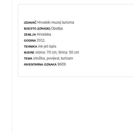
Hrvatski muzej turizma
IZDAVAČ
Opatija
MJESTO (IZRADE)
Hrvatska
ZEMLJA
2011.
GODINA
ink-jet ispis
TEHNIKA
visina: 70 cm; širina: 50 cm
MJERE
izložba
,
povijest
,
turizam
TEMA
9609
INVENTARNA OZNAKA