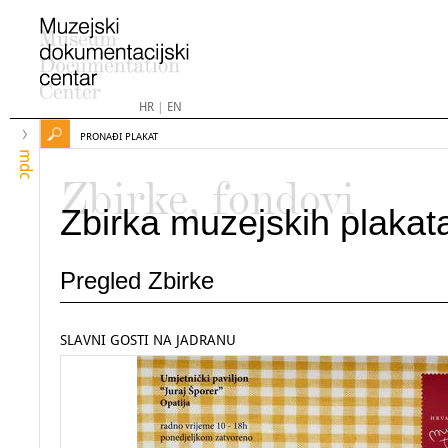
HR
|
EN
PRONAĐI PLAKAT
mdc
Zbirke, fondovi
Zbirka muzejskih plakat
Pregled Zbirke
SLAVNI GOSTI NA JADRANU