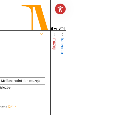
muzeji
kalendar
za Međunarodni dan muzeja
 izložbe
urizma
(24) >