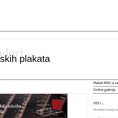
ndovi
skih plakata
Plakati MDC-a 
Online galerija -
VIDI I ...
Hrvatski muzej t