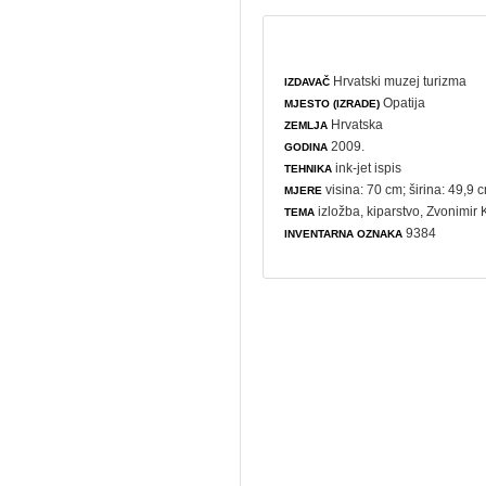
Hrvatski muzej turizma
IZDAVAČ
Opatija
MJESTO (IZRADE)
Hrvatska
ZEMLJA
2009.
GODINA
ink-jet ispis
TEHNIKA
visina: 70 cm; širina: 49,9 
MJERE
izložba
,
kiparstvo
, Zvonimir
TEMA
9384
INVENTARNA OZNAKA