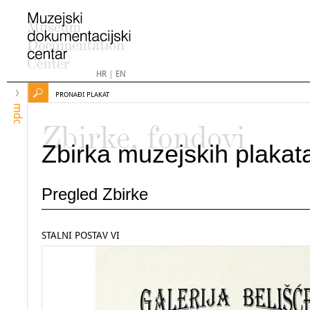
HR
|
EN
PRONAĐI PLAKAT
mdc
Zbirke, fondovi
Zbirka muzejskih plakat
Pregled Zbirke
STALNI POSTAV VI