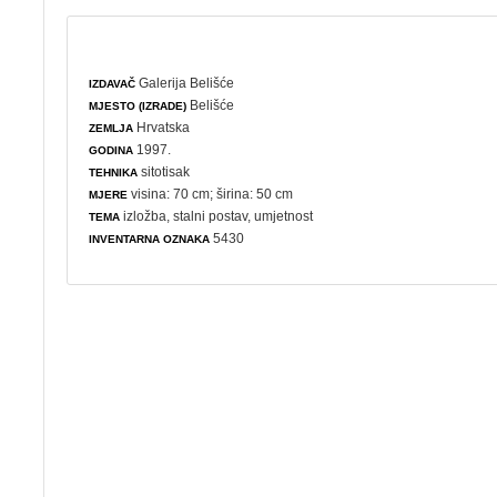
Galerija Belišće
IZDAVAČ
Belišće
MJESTO (IZRADE)
Hrvatska
ZEMLJA
1997.
GODINA
sitotisak
TEHNIKA
visina: 70 cm; širina: 50 cm
MJERE
izložba
,
stalni postav
,
umjetnost
TEMA
5430
INVENTARNA OZNAKA