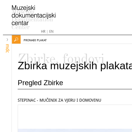
HR
|
EN
PRONAĐI PLAKAT
mdc
Zbirke, fondovi
Zbirka muzejskih plakat
Pregled Zbirke
STEPINAC - MUČENIK ZA VJERU I DOMOVINU