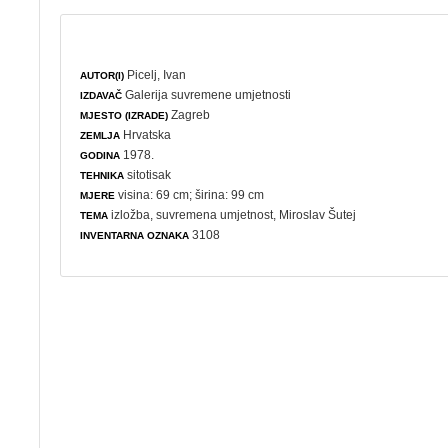
Picelj, Ivan
AUTOR(I)
Galerija suvremene umjetnosti
IZDAVAČ
Zagreb
MJESTO (IZRADE)
Hrvatska
ZEMLJA
1978.
GODINA
sitotisak
TEHNIKA
visina: 69 cm; širina: 99 cm
MJERE
izložba
,
suvremena umjetnost
, Miroslav Šutej
TEMA
3108
INVENTARNA OZNAKA