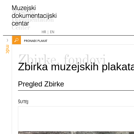
HR
|
EN
PRONAĐI PLAKAT
mdc
Zbirke, fondovi
Zbirka muzejskih plakat
Pregled Zbirke
ŠUTEJ