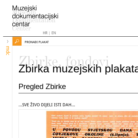
HR
|
EN
PRONAĐI PLAKAT
mdc
Zbirke, fondovi
Zbirka muzejskih plakat
Pregled Zbirke
...SVE ŽIVO DIJELI ISTI DAH...