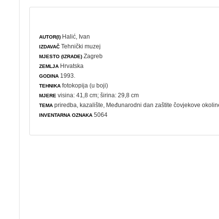
Halić, Ivan
AUTOR(I)
Tehnički muzej
IZDAVAČ
Zagreb
MJESTO (IZRADE)
Hrvatska
ZEMLJA
1993.
GODINA
fotokopija (u boji)
TEHNIKA
visina: 41,8 cm; širina: 29,8 cm
MJERE
priredba
,
kazalište
,
Međunarodni dan zaštite čovjekove okolin
TEMA
5064
INVENTARNA OZNAKA