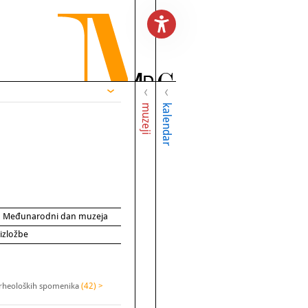
muzeji
kalendar
za Međunarodni dan muzeja
 izložbe
arheoloških spomenika
(42) >