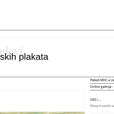
ndovi
skih plakata
Plakati MDC-a 
Online galerija -
VIDI I ...
Muzej hrvatskih 