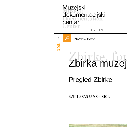
HR
|
EN
PRONAĐI PLAKAT
mdc
Zbirke, fo
Zbirka muzej
Pregled Zbirke
SVETI SPAS U VRH RICI.