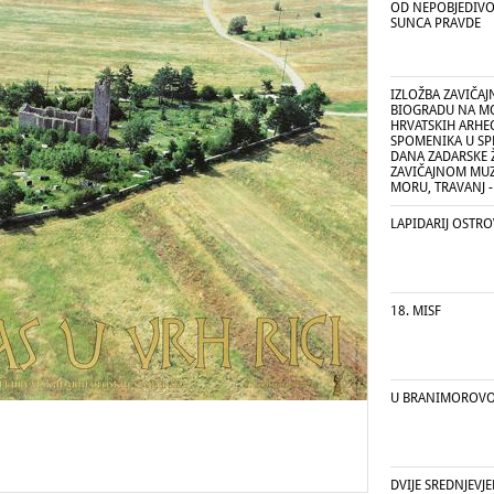
OD NEPOBJEDIV
SUNCA PRAVDE
IZLOŽBA ZAVIČAJ
BIOGRADU NA MO
HRVATSKIH ARHE
SPOMENIKA U S
DANA ZADARSKE 
ZAVIČAJNOM MUZ
MORU, TRAVANJ - 
LAPIDARIJ OSTRO
18. MISF
U BRANIMOROVO
DVIJE SREDNJEVJ