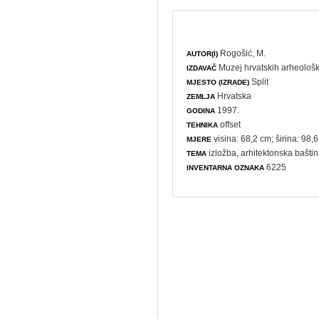
Rogošić, M.
AUTOR(I)
Muzej hrvatskih arheološ
IZDAVAČ
Split
MJESTO (IZRADE)
Hrvatska
ZEMLJA
1997.
GODINA
offset
TEHNIKA
visina: 68,2 cm; širina: 98,
MJERE
izložba
,
arhitektonska bašti
TEMA
6225
INVENTARNA OZNAKA