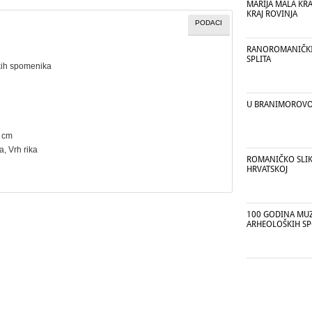
MARIJA MALA KRAJ
KRAJ ROVINJA
PODACI
RANOROMANIČKI 
SPLITA
kih spomenika
U BRANIMOROVO
6 cm
na
, Vrh rika
ROMANIČKO SLI
HRVATSKOJ
100 GODINA MUZ
ARHEOLOŠKIH S