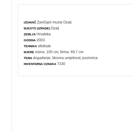
Zavičajni muzej Ozalj
IZDAVAČ
Ozalj
MJESTO (IZRADE)
Hrvatska
ZEMLJA
2003.
GODINA
sitotisak
TEHNIKA
visina: 100 cm; širina: 69,7 cm
MJERE
događanje
,
likovna umjetnost
,
pozivnica
TEMA
7330
INVENTARNA OZNAKA