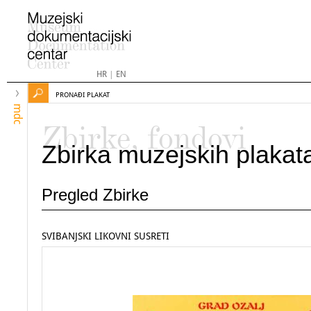
HR
|
EN
PRONAĐI PLAKAT
mdc
Zbirke, fondovi
Zbirka muzejskih plakat
Pregled Zbirke
SVIBANJSKI LIKOVNI SUSRETI