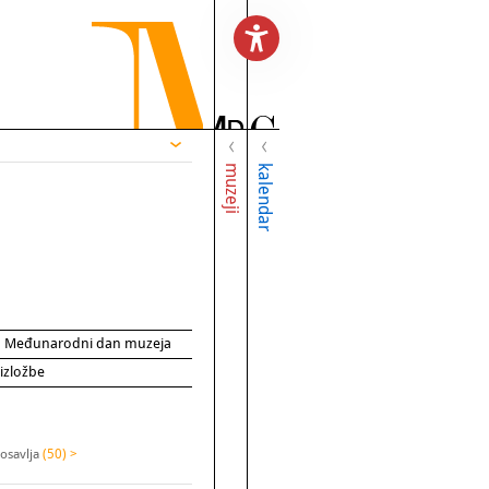
muzeji
kalendar
za Međunarodni dan muzeja
 izložbe
osavlja
(50) >