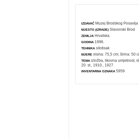
Muzej Brodskog Posavlja
IZDAVAČ
Slavonski Brod
MJESTO (IZRADE)
Hrvatska
ZEMLJA
1996.
GODINA
sitotisak
TEHNIKA
visina: 75,5 cm; širina: 50 
MJERE
izložba
,
likovna umjetnost
,
s
TEMA
20. st., 1910., 1927.
5959
INVENTARNA OZNAKA