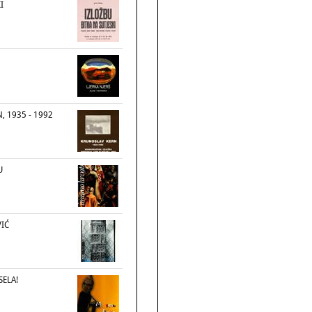
I
, 1935 - 1992
U
VIĆ
SELA!