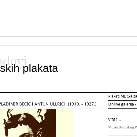
ndovi
skih plakata
Plakati MDC-a 
VLADIMIR BECIĆ I ANTUN ULLRICH (1910. - 1927.)
Online galerija -
VIDI I ...
Muzej Brodskog P