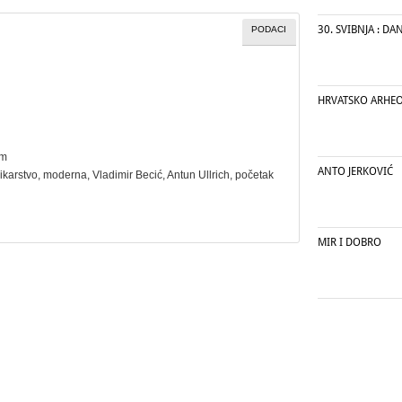
30. SVIBNJA : D
PODACI
HRVATSKO ARHE
cm
ANTO JERKOVIĆ
likarstvo
,
moderna
, Vladimir Becić, Antun Ullrich, početak
MIR I DOBRO