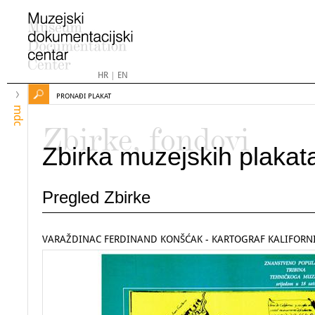
HR
|
EN
PRONAĐI PLAKAT
mdc
Zbirke, fondovi
Zbirka muzejskih plakat
Pregled Zbirke
VARAŽDINAC FERDINAND KONŠĆAK - KARTOGRAF KALIFORNI