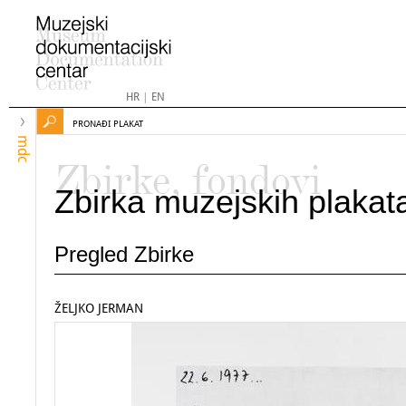
HR
|
EN
PRONAĐI PLAKAT
mdc
Zbirke, fondovi
Zbirka muzejskih plakat
Pregled Zbirke
ŽELJKO JERMAN