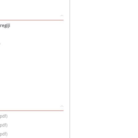
regiji
)
pdf)
pdf)
pdf)