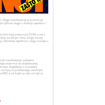
 Uloga manifestacije je promocija
st njihove uloge u služenju zajednici i
joj temi koje preporuča ICOM, a sve s
canju suradnje i mira. Stoga muzeji
nju identiteta zajednice i ulogu muzeja u
vodi manifestaciju sukladno
aje smjernice za obilježavanje,
ntiranju događanja u muzejskoj
a kojoj se predstavljaju zanimljivi
 MDC-a od kojih su neki od njih (u