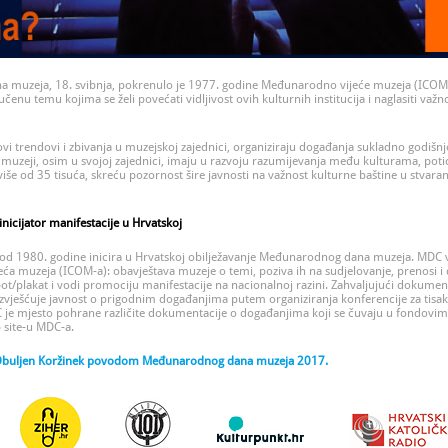
 muzeja, 18. svibnja, pokrenulo je 1977. godine Međunarodno vijeće muzeja (ICOM).
enu temu kojima se želi povećati vidljivost ovih kulturnih institucija i naglasiti važno
ovi trendovi i zbivanja u muzejskoj zajednici, organiziraju događanja sukladno godišn
oju muzeji, osim u svojoj zajednici, imaju u razvoju razumijevanja među kulturama, poti
 više od 35 tisuća, skreću pozornost šire javnosti na važnost kulturne baštine u stvara
nicijator manifestacije u Hrvatskoj
 od 1980. godine inicira u Hrvatskoj obilježavanje Međunarodnog dana muzeja. MDC 
muzeja (ICOM-a): obavještava muzeje o temi, poziva ih na sudjelovanje, prenosi i d
pot/plakat i vodi promociju manifestacije na nacionalnoj razini. Zahvaljujući dokume
zvješćuje javnost o prigodnim događanjima putem organiziranja konferencije za tisak n
 je mjesto pohrane različite dokumentacije o događanjima koji se čuvaju u fondovima
 site-u MDC-a.
ne Obuljen Koržinek povodom Međunarodnog dana muzeja 2017.