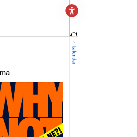
kalendar
jima