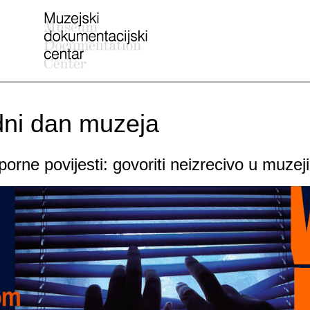
ni dan muzeja
porne povijesti: govoriti neizrecivo u muze