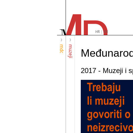
HR
|
EN
mdc
muzeji
Međunarod
2017 - Muzeji i s