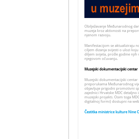
Obilježavanje Međunarodnog dana
muzeja kroz aktivnosti na preporuč
njenom razvoju.
Manifestacijom se aktualiziraju n
ciljem dizanja svijesti o ulozi k
diljem svijeta, prošle godine njih
njegovom očuvanju.
Muzejski dokumentacijski centar i
Muzejski dokumentacijski centar
preporukama Međunarodnog vijeća 
objavljuje prigodni promotivni s
zajednici Hrvatske MDC detaljno i
muzejski projekti. Osim toga MDC
digitalnoj formi) dostupni na web
Čestitka ministrice kulture Ni