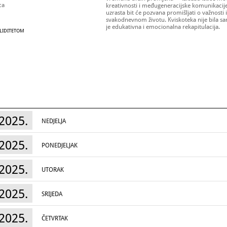
ca
kreativnosti i međugeneracijske komunikacije
uzrasta bit će pozvana promišljati o važnosti 
svakodnevnom životu. Kviskoteka nije bila samo
je edukativna i emocionalna rekapitulacija.
ALIDITETOM
2025.
NEDJELJA
2025.
PONEDJELJAK
2025.
UTORAK
2025.
SRIJEDA
2025.
ČETVRTAK