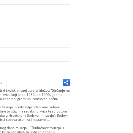
JA
tski školski muzej
otvara
izložbu "Sjećanje na
 kvizu koji je od 1980. do 1995. godine
io znanje s igrom na jedinstven način.
ice Muzeja, predstavlja odabrane radove
dine pristigli na redakciju kviza te su potom
oteka u Hrvatskom školskom muzeju“. Radovi
irci radova učenika i nastavnika.
og dana muzeja – "Budućnost muzeja u
kviza kao alata za poticanje znanja,