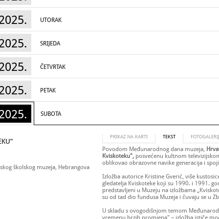
2025.
UTORAK
2025.
SRIJEDA
2025.
ČETVRTAK
2025.
PETAK
2025.
SUBOTA
PRIKAZ NA KARTI
TEKST
FOTOGALERI
EKU“
Povodom Međunarodnog dana muzeja,
Hrva
Kviskoteku",
posvećenu kultnom televizijskom
oblikovao obrazovne navike generacija i spoj
vatskog školskog muzeja, Hebrangova
Izložba autorice Kristine Gverić, više kustos
gledatelja Kviskoteke koji su 1990. i 1991. go
predstavljeni u Muzeju na izložbama „Kvisk
su od tad dio fundusa Muzeja i čuvaju se u Zb
U skladu s ovogodišnjom temom Međunarodn
vremenu brzih promjena" – izložba ističe moć 