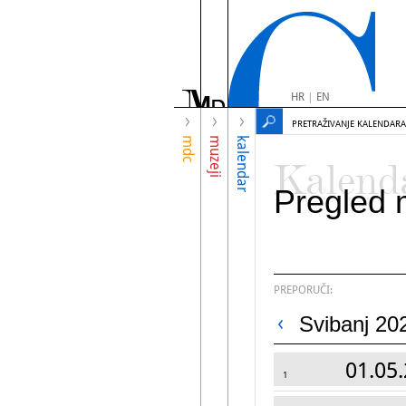
HR
|
EN
PRETRAŽIVANJE KALENDARA
mdc
muzeji
kalendar
Kalend
Pregled 
PREPORUČI:
Svibanj 20
01.05.
1