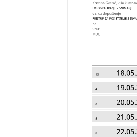
Kristina Gverić, viša kustosi
FOTOGRAFIRANJE / SNIMANJE
da, uz dopuštenje
PRISTUP ZA POSJETITELJE S INV
ne
UNOS
MDC
18.05.
13
19.05.
4
20.05.
8
21.05.
5
22.05.
8