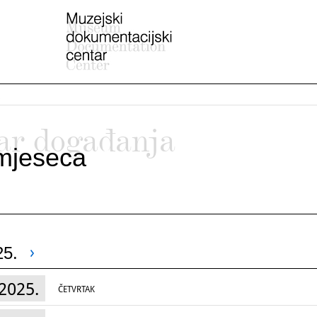
ar događanja
mjeseca
25.
2025.
ČETVRTAK