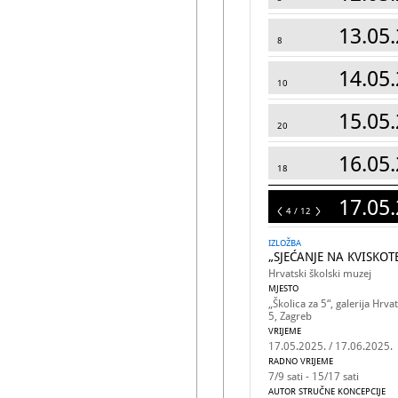
13.05.
8
14.05.
10
15.05.
20
16.05.
18
17.05.
12
4 / 12
IZLOŽBA
„SJEĆANJE NA KVISKOT
Hrvatski školski muzej
MJESTO
„Školica za 5“, galerija Hr
5, Zagreb
VRIJEME
17.05.2025. / 17.06.2025.
RADNO VRIJEME
7/9 sati - 15/17 sati
AUTOR STRUČNE KONCEPCIJE