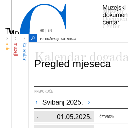
HR
|
EN
PRETRAŽIVANJE KALENDARA
mdc
muzeji
kalendar
Kalendar događ
Pregled mjeseca
PREPORUČI:
Svibanj 2025.
01.05.2025.
ČETVRTAK
1