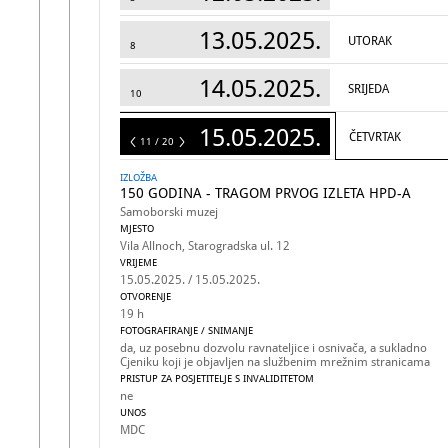
13.05.2025.
UTORAK
8
14.05.2025.
SRIJEDA
10
15.05.2025.
ČETVRTAK
20
11 / 20
IZLOŽBA
150 GODINA - TRAGOM PRVOG IZLETA HPD-A
Samoborski muzej
MJESTO
Vila Allnoch, Starogradska ul. 12
VRIJEME
15.05.2025. / 15.05.2025.
OTVORENJE
19 h
FOTOGRAFIRANJE / SNIMANJE
da, uz posebnu dozvolu ravnateljice i osnivača, a sukladno
Cjeniku koji je objavljen na službenim mrežnim stranicama
PRISTUP ZA POSJETITELJE S INVALIDITETOM
ne
UNOS
MDC