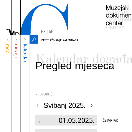
HR
|
EN
PRETRAŽIVANJE KALENDARA
mdc
muzeji
kalendar
Kalendar događ
Pregled mjeseca
PREPORUČI:
Svibanj 2025.
01.05.2025.
ČETVRTAK
1