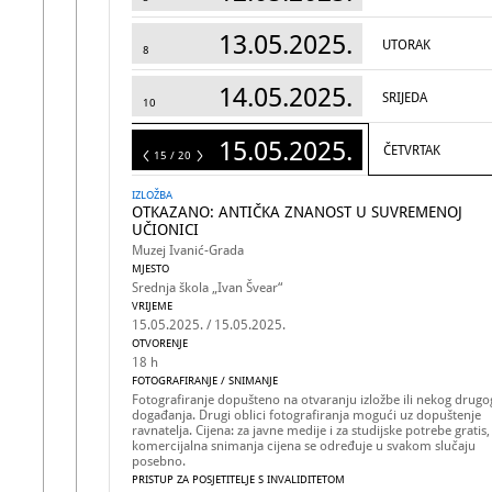
13.05.2025.
UTORAK
8
14.05.2025.
SRIJEDA
10
15.05.2025.
ČETVRTAK
20
15 / 20
IZLOŽBA
OTKAZANO: ANTIČKA ZNANOST U SUVREMENOJ
UČIONICI
Muzej Ivanić-Grada
MJESTO
Srednja škola „Ivan Švear“
VRIJEME
15.05.2025. / 15.05.2025.
OTVORENJE
18 h
FOTOGRAFIRANJE / SNIMANJE
Fotografiranje dopušteno na otvaranju izložbe ili nekog drugo
događanja. Drugi oblici fotografiranja mogući uz dopuštenje
ravnatelja. Cijena: za javne medije i za studijske potrebe gratis,
komercijalna snimanja cijena se određuje u svakom slučaju
posebno.
PRISTUP ZA POSJETITELJE S INVALIDITETOM