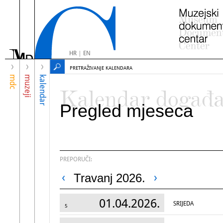
HR
|
EN
PRETRAŽIVANJE KALENDARA
mdc
muzeji
kalendar
Kalendar događ
Pregled mjeseca
PREPORUČI:
Travanj 2026.
01.04.2026.
SRIJEDA
5