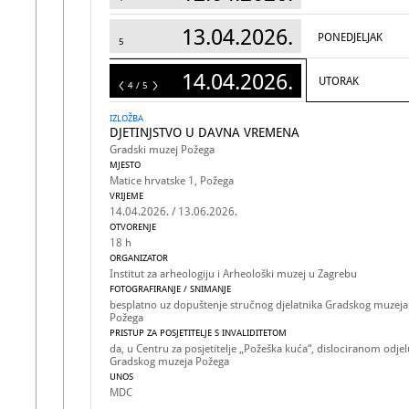
13.04.2026.
PONEDJELJAK
5
14.04.2026.
UTORAK
5
4 / 5
IZLOŽBA
DJETINJSTVO U DAVNA VREMENA
Gradski muzej Požega
MJESTO
Matice hrvatske 1, Požega
VRIJEME
14.04.2026. / 13.06.2026.
OTVORENJE
18 h
ORGANIZATOR
Institut za arheologiju i Arheološki muzej u Zagrebu
FOTOGRAFIRANJE / SNIMANJE
besplatno uz dopuštenje stručnog djelatnika Gradskog muzeja
Požega
PRISTUP ZA POSJETITELJE S INVALIDITETOM
da, u Centru za posjetitelje „Požeška kuća“, dislociranom odjel
Gradskog muzeja Požega
UNOS
MDC