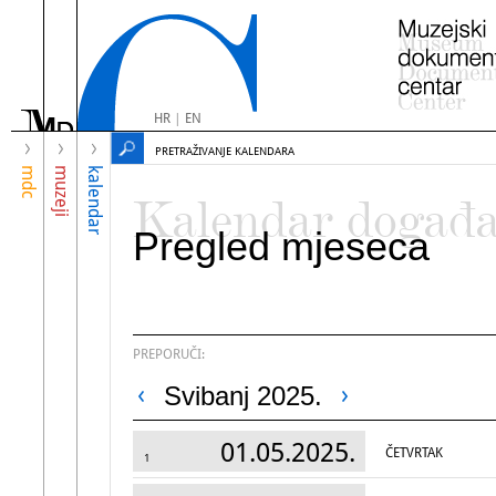
HR
|
EN
PRETRAŽIVANJE KALENDARA
mdc
muzeji
kalendar
Kalendar događ
Pregled mjeseca
PREPORUČI:
Svibanj 2025.
01.05.2025.
ČETVRTAK
1