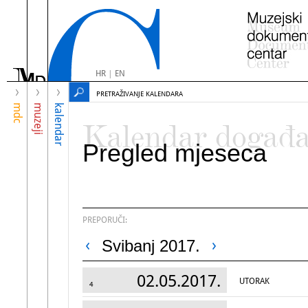
HR
|
EN
PRETRAŽIVANJE KALENDARA
mdc
muzeji
kalendar
Kalendar događ
Pregled mjeseca
PREPORUČI:
Svibanj 2017.
02.05.2017.
UTORAK
4