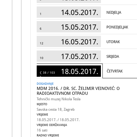
14.05.2017.
NEDJELJA
1
15.05.2017.
PONEDJELJAK
6
16.05.2017.
UTORAK
12
17.05.2017.
SRIJEDA
10
18.05.2017.
ČETVRTAK
103
38 / 103
DOGADANJE
MDM 2016. / DR. SC. ŽELIMIR VEINOVIĆ: O
RADIOAKTIVNOM OTPADU
Tehnički muzej Nikola Tesla
MJESTO
Savska cesta 18, Zagreb
VRIJEME
18.05.2017. / 18.05.2017.
VRIJEME ODRŽAVANJA
16 sati
RADNO VRIJEME