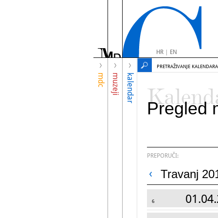
HR
|
EN
PRETRAŽIVANJE KALENDARA
mdc
muzeji
kalendar
Kalend
Pregled 
PREPORUČI:
Travanj 20
01.04.
6