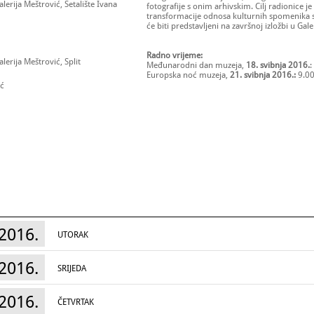
lerija Meštrović, Šetalište Ivana
fotografije s onim arhivskim. Cilj radionice je
transformacije odnosa kulturnih spomenika
će biti predstavljeni na završnoj izložbi u Gale
Radno vrijeme:
lerija Meštrović, Split
Međunarodni dan muzeja,
18. svibnja 2016.
:
Europska noć muzeja,
21. svibnja 2016.:
9.00
ić
2016.
UTORAK
2016.
SRIJEDA
2016.
ČETVRTAK