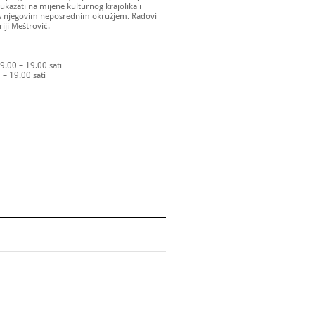
 ukazati na mijene kulturnog krajolika i
 s njegovim neposrednim okružjem. Radovi
riji Meštrović.
 9.00 – 19.00 sati
 – 19.00 sati