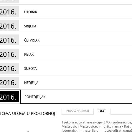
2016.
UTORAK
2016.
SRIJEDA
2016.
ČETVRTAK
2016.
PETAK
2016.
SUBOTA
2016.
NEDJELJA
2016.
PONEDJELJAK
PRIKAZ NA KARTI
TEKST
VIĆEVA ULOGA U PROSTORNOJ
Tijekom edukativne akcije (EMA) sudionici ć
Meštrović i Meštrovićevim Crikvinama - Kašt
fotografskim materijalom, fotografirati današn