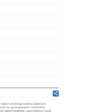
e, nakon stručnog vodstva Galerijom
ilcem te upoznavanjem s arhivskim
ji izgled lokaliteta, uspoređujući svoje