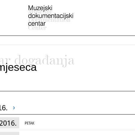
ar događanja
mjeseca
16.
2016.
PETAK