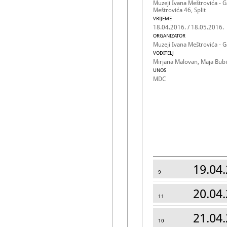
Muzeji Ivana Meštrovića - Ga
Meštrovića 46, Split
VRIJEME
18.04.2016. / 18.05.2016.
ORGANIZATOR
Muzeji Ivana Meštrovića - Ga
VODITELJ
Mirjana Malovan, Maja Bub
UNOS
MDC
19.04.
9
20.04.
11
21.04.
10