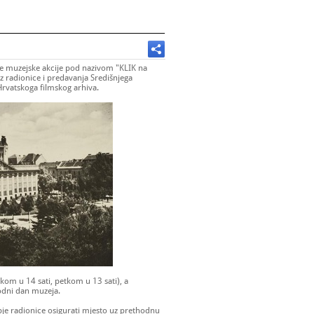
ne muzejske akcije pod nazivom "KLIK na
roz radionice i predavanja Središnjega
 Hrvatskoga filmskog arhiva.
kom u 14 sati, petkom u 13 sati), a
odni dan muzeja.
je radionice osigurati mjesto uz prethodnu