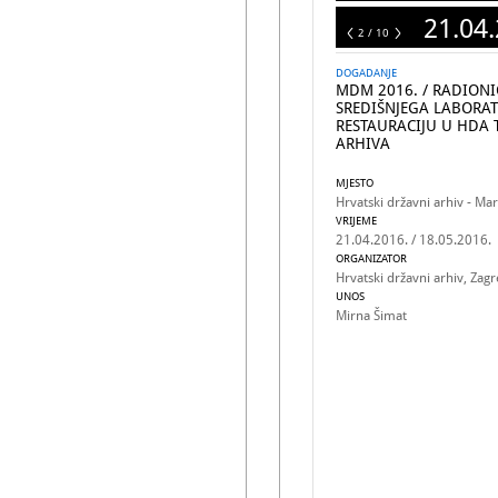
21.04.
10
2 / 10
DOGADANJE
MDM 2016. / RADIONI
SREDIŠNJEGA LABORAT
RESTAURACIJU U HDA 
ARHIVA
MJESTO
Hrvatski državni arhiv - Mar
VRIJEME
21.04.2016. / 18.05.2016.
ORGANIZATOR
Hrvatski državni arhiv, Zag
UNOS
Mirna Šimat