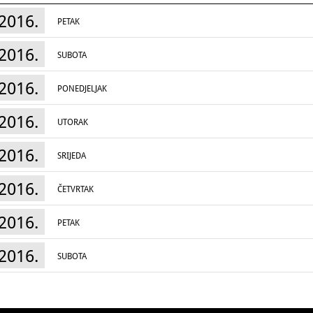
najavu na e-mail ili na brojeve telefona u nast
2016.
PETAK
O temi:
Arhivski zapis kao čuvar kulturnog krajolika
Kroz radionice i predavanja dva različita odj
2016.
SUBOTA
čuvanja i zaštite te nastajanja i korištenja k
gradiva – nositelja uspomena i kulturnih kraj
2016.
I. Središnji laboratorij za konzervaciju i rest
PONEDJELJAK
Radionice četvrtkom:
21.04., 28.04., 05.05., 
Predavanje u srijedu
, 18.05., u 14 sati
2016.
UTORAK
Uz pomoć digitalnoga mikroskopa (klik! za p
Središnjega laboratorija za konzervaciju i re
će imati priliku upoznati tehnike analiza različi
2016.
sudjelovati u izradi zaštitne ambalaže uz kra
SRIJEDA
nedestruktivnim metodama analiza pisane bašti
originalni dokumenti HDA – nacrti, karte, raz
2016.
ČETVRTAK
Na Međunarodni dan muzeja, u srijedu, 18.05.
restaurator za stare uveze i načelnik
Knjigovežnice u Središnjem laboratoriju za ko
2016.
javno predavanje Konzervatorskorestauratorski
PETAK
LaForest s druge polovice 19. st. (u dvorani 
II. Hrvatski filmski arhiv HDA, Savska 131
2016.
SUBOTA
Radionice petkom:
22.04., 29.04., 06.05., 13.
Prezentacijske projekcije 8mm filma uz temat
zapis kao čuvar kulturnog krajolika održavat
filmskom arhivu HDA.