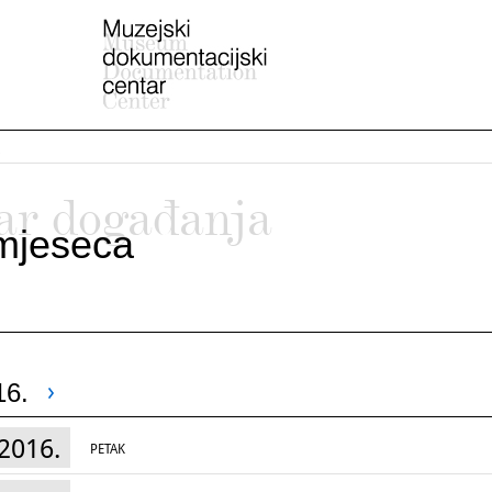
ar događanja
mjeseca
16.
2016.
PETAK