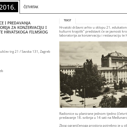
2016.
ČETVRTAK
TEKST
CE I PREDAVANJA
ORIJA ZA KONZERVACIJU I
Hrvatski državni arhiv u sklopu 21. edukativ
kulturni krajolik" predstavit će se javnosti k
TE HRVATSKOGA FILMSKOG
laboratorija za konzervaciju i restauraciju te
ulićev trg 21 / Savska 131, Zagreb
reb
Radionice su planirane jednom tjedno (četvrt
predavanje 18. svibnja u 14 sati na Međunar
Zbog ograničenoga prostora potrebno je u ob