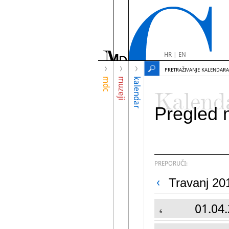
HR
|
EN
PRETRAŽIVANJE KALENDARA
mdc
muzeji
kalendar
Kalend
Pregled 
PREPORUČI:
Travanj 20
01.04.
6