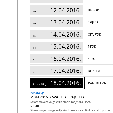
12.04.2016.
UTORAK
10
13.04.2016.
SRIJEDA
10
14.04.2016.
ČETVRTAK
15
15.04.2016.
PETAK
14
16.04.2016.
SUBOTA
4
17.04.2016.
NEDJELJA
2
18.04.2016.
PONEDJELJAK
18
12 / 18
DOGADANJE
MDM 2016. / SVA LICA KRAJOLIKA
Strossmayerova galerija starih majstora HAZU
MJESTO
Strossmayerova galerija starih majstora HAZU – stalni postav,