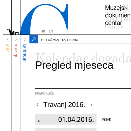
HR
|
EN
PRETRAŽIVANJE KALENDARA
mdc
muzeji
kalendar
Kalendar događ
Pregled mjeseca
PREPORUČI:
Travanj 2016.
01.04.2016.
PETAK
6