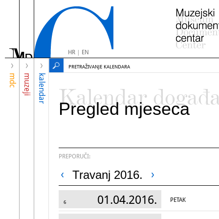
HR
|
EN
PRETRAŽIVANJE KALENDARA
mdc
muzeji
kalendar
Kalendar događ
Pregled mjeseca
PREPORUČI:
Travanj 2016.
01.04.2016.
PETAK
6