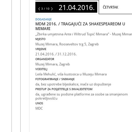
21.04.2016.
ČETVRTAK
10
3 / 10
DOGADANJE
MDM 2016. / TRAGAJUĆI ZA SHAKESPEAREOM U
MIMARI
„Zbirka umjetnina Ante i Wiltrud Topić Mimara“ - Muzej Mima
MJESTO
Muzej Mimara, Rooseveltov trg 5, Zagreb
VRIJEME
21.04.2016. / 31.12.2016.
ORGANIZATOR
Muzej Mimara, Zagreb
VODITELJ
Leila Mehulić, viša kustosica u Muzeju Mimara
FOTOGRAFIRANJE / SNIMANJE
da, bez upotrebe bljeskalice, inače uz dopuštenje
PRISTUP ZA POSJETITELJE S INVALIDITETOM
da, ugrađene su podizne platforme za osobe sa smanjenom
pokretljivošću
UNOS
MDC