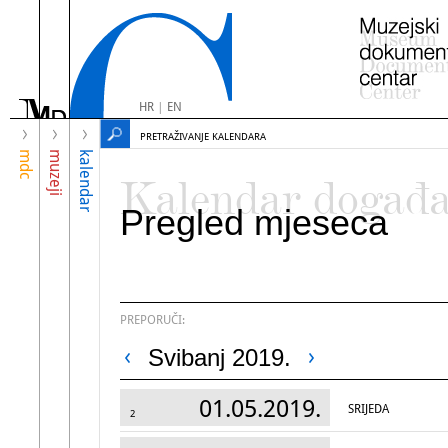
HR
|
EN
PRETRAŽIVANJE KALENDARA
mdc
muzeji
kalendar
Kalendar događ
Pregled mjeseca
PREPORUČI:
Svibanj 2019.
01.05.2019.
SRIJEDA
2