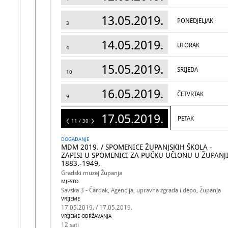
13.05.2019.
PONEDJELJAK
3
14.05.2019.
UTORAK
4
15.05.2019.
SRIJEDA
10
16.05.2019.
ČETVRTAK
9
17.05.2019.
PETAK
30
11 / 30
DOGADANJE
MDM 2019. / SPOMENICE ŽUPANJSKIH ŠKOLA -
ZAPISI U SPOMENICI ZA PUČKU UČIONU U ŽUPANJI
1883.-1949.
Gradski muzej Županja
MJESTO
Savska 3 - Čardak, Agencija, upravna zgrada i depo, Županja
VRIJEME
17.05.2019. / 17.05.2019.
VRIJEME ODRŽAVANJA
12 sati