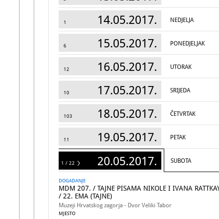
14.05.2017.
NEDJELJA
1
15.05.2017.
PONEDJELJAK
6
16.05.2017.
UTORAK
12
17.05.2017.
SRIJEDA
10
18.05.2017.
ČETVRTAK
103
19.05.2017.
PETAK
11
20.05.2017.
SUBOTA
1 / 22
22
DOGADANJE
MDM 207. / TAJNE PISAMA NIKOLE I IVANA RATTKA
/ 22. EMA (TAJNE)
Muzeji Hrvatskog zagorja - Dvor Veliki Tabor
MJESTO