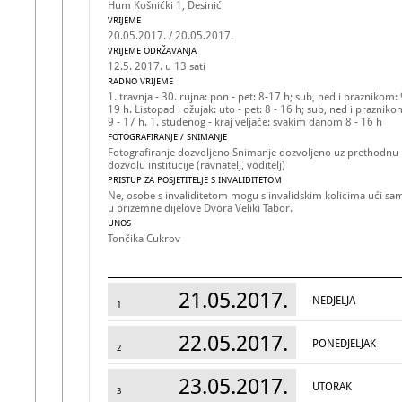
Hum Košnički 1, Desinić
VRIJEME
20.05.2017. / 20.05.2017.
VRIJEME ODRŽAVANJA
12.5. 2017. u 13 sati
RADNO VRIJEME
1. travnja - 30. rujna: pon - pet: 8-17 h; sub, ned i praznikom: 
19 h. Listopad i ožujak: uto - pet: 8 - 16 h; sub, ned i prazniko
9 - 17 h. 1. studenog - kraj veljače: svakim danom 8 - 16 h
FOTOGRAFIRANJE / SNIMANJE
Fotografiranje dozvoljeno Snimanje dozvoljeno uz prethodnu
dozvolu institucije (ravnatelj, voditelj)
PRISTUP ZA POSJETITELJE S INVALIDITETOM
Ne, osobe s invaliditetom mogu s invalidskim kolicima ući sa
u prizemne dijelove Dvora Veliki Tabor.
UNOS
Tončika Cukrov
21.05.2017.
NEDJELJA
1
22.05.2017.
PONEDJELJAK
2
23.05.2017.
UTORAK
3