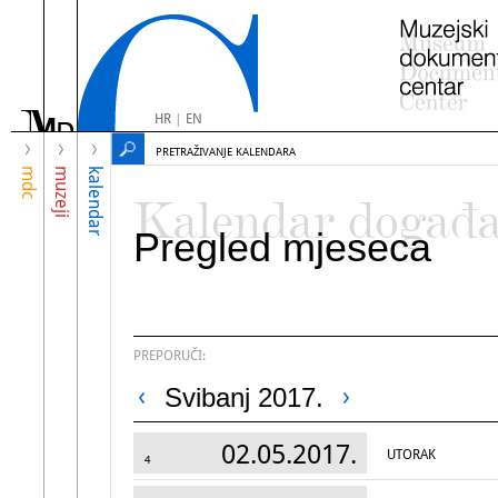
HR
|
EN
PRETRAŽIVANJE KALENDARA
mdc
muzeji
kalendar
Kalendar događ
Pregled mjeseca
PREPORUČI:
Svibanj 2017.
02.05.2017.
UTORAK
4