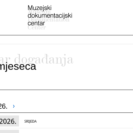
ar događanja
mjeseca
26.
2026.
SRIJEDA