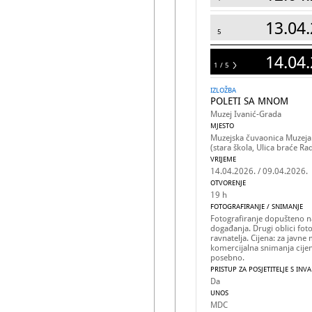
13.04.
5
14.04.
1 / 5
5
IZLOŽBA
POLETI SA MNOM
Muzej Ivanić-Grada
MJESTO
Muzejska čuvaonica Muzeja
(stara škola, Ulica braće Ra
VRIJEME
14.04.2026. / 09.04.2026.
OTVORENJE
19 h
FOTOGRAFIRANJE / SNIMANJE
Fotografiranje dopušteno na
događanja. Drugi oblici fot
ravnatelja. Cijena: za javne 
komercijalna snimanja cije
posebno.
PRISTUP ZA POSJETITELJE S INV
Da
UNOS
MDC