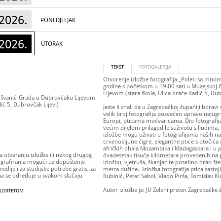
2026.
PONEDJELJAK
2026.
UTORAK
TEKST
FOTOGALERIJA
Otvorenje izložbe fotografija „Poleti sa mnom
godine s početkom u 19:00 sati u Muzejskoj
Lijevom (stara škola, Ulica braće Radić 5, Dub
 Ivanić-Grada u Dubrovčaku Lijevom
dić 5, Dubrovčak Lijevi)
Jeste li znali da u Zagrebačkoj županiji boravi
velik broj fotografija posvećen upravo najugrož
Europi, pticama močvaricama. Dio fotografija 
većim dijelom prilagodile suživotu s ljudima, p
izložbe mogu uživati u fotografijama naših najp
crvenokljune čigre, elegantne ptice s otočića 
afričkih obala Mozambika i Madagaskara i u p
 otvaranju izložbe ili nekog drugog
dvadesetak tisuća kilometara provedenih na 
ografiranja mogući uz dopuštenje
izložbu, vjetruša, škanjac te posebno orao štek
medije i za studijske potrebe gratis, za
metra dužine. Izložba fotografija ptica sastoj
na se određuje u svakom slučaju
Rubinić, Petar Sabol, Vlado Pirša, Tomislav Kl
Autor izložbe je: JU Zeleni prsten Zagrebačke 
ALIDITETOM