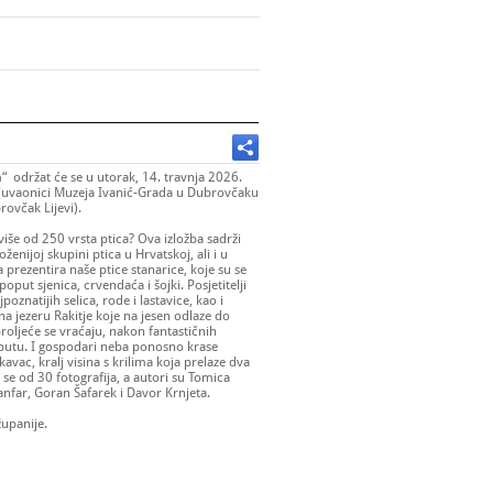
“ održat će se u utorak, 14. travnja 2026.
 čuvaonici Muzeja Ivanić-Grada u Dubrovčaku
rovčak Lijevi).
 više od 250 vrsta ptica? Ova izložba sadrži
enijoj skupini ptica u Hrvatskoj, ali i u
prezentira naše ptice stanarice, koje su se
oput sjenica, crvendaća i šojki. Posjetitelji
oznatijih selica, rode i lastavice, kao i
na jezeru Rakitje koje na jesen odlaze do
roljeće se vraćaju, nakon fantastičnih
putu. I gospodari neba ponosno krase
avac, kralj visina s krilima koja prelaze dva
i se od 30 fotografija, a autori su Tomica
anfar, Goran Šafarek i Davor Krnjeta.
županije.