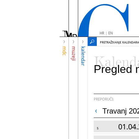
HR
|
EN
PRETRAŽIVANJE KALENDARA
mdc
muzeji
kalendar
Kalend
Pregled 
PREPORUČI:
Travanj 20
01.04.
5