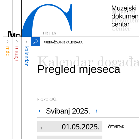
HR
|
EN
PRETRAŽIVANJE KALENDARA
mdc
muzeji
kalendar
Kalendar događ
Pregled mjeseca
PREPORUČI:
Svibanj 2025.
01.05.2025.
ČETVRTAK
1