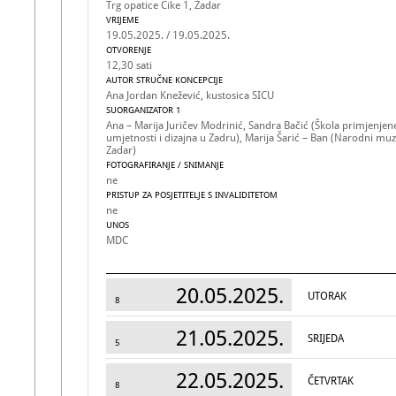
Trg opatice Čike 1, Zadar
VRIJEME
19.05.2025. / 19.05.2025.
OTVORENJE
12,30 sati
AUTOR STRUČNE KONCEPCIJE
Ana Jordan Knežević, kustosica SICU
SUORGANIZATOR 1
Ana – Marija Juričev Modrinić, Sandra Bačić (Škola primjenjen
umjetnosti i dizajna u Zadru), Marija Šarić – Ban (Narodni muz
Zadar)
FOTOGRAFIRANJE / SNIMANJE
ne
PRISTUP ZA POSJETITELJE S INVALIDITETOM
ne
UNOS
MDC
20.05.2025.
UTORAK
8
21.05.2025.
SRIJEDA
5
22.05.2025.
ČETVRTAK
8