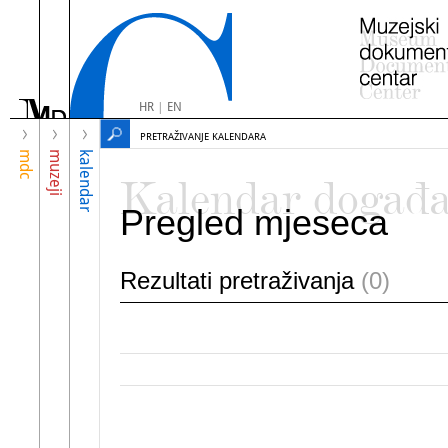
HR
|
EN
PRETRAŽIVANJE KALENDARA
mdc
muzeji
kalendar
Kalendar događ
Pregled mjeseca
Rezultati pretraživanja
(0)