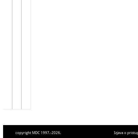
copyright MDC 1997.-2026.
Izjava o pristu