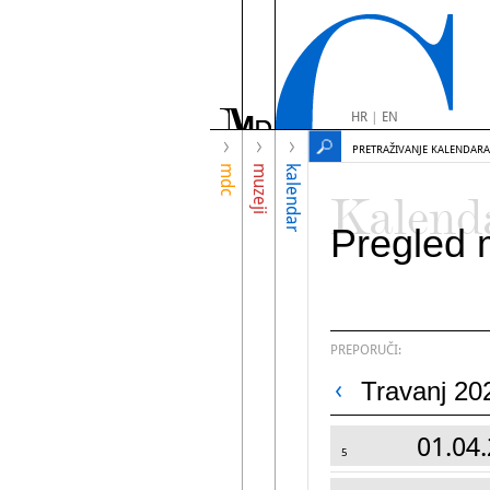
HR
|
EN
PRETRAŽIVANJE KALENDARA
mdc
muzeji
kalendar
Kalend
Pregled 
PREPORUČI:
Travanj 20
01.04.
5