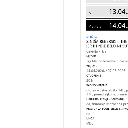
13.04.
5
14.04.
5
3 / 5
IZLOŽBA
SINIŠA REBERSKI: TIHE
JER IH NIJE BILO NI S
Galerija Prica
MJESTO
Trg Matice hrvatske 6, Sam
VRIJEME
14.04.2026. / 07.05.2026.
OTVORENJE
20 h
RADNO VRIJEME
utorak – četvrtak 9 – 14h; p
17h; ponedjeljkom, praznic
FOTOGRAFIRANJE / SNIMANJE
da, snimanje izložbenog pro
PRISTUP ZA POSJETITELJE S INV
ne
UNOS
MDC