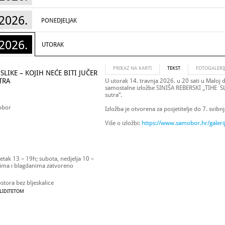
2026.
PONEDJELJAK
2026.
UTORAK
PRIKAZ NA KARTI
TEKST
FOTOGALERI
 SLIKE – KOJIH NEĆE BITI JUČER
UTRA
U utorak 14. travnja 2026. u 20 sati u Maloj d
samostalne izložbe SINIŠA REBERSKI „TIHE SLIKE
sutra“.
obor
Izložba je otvorena za posjetitelje do 7. svibn
Više o izložbi:
https://www.samobor.hr/galerij
etak 13 – 19h; subota, nedjelja 10 –
ima i blagdanima zatvoreno
stora bez bljeskalice
ALIDITETOM