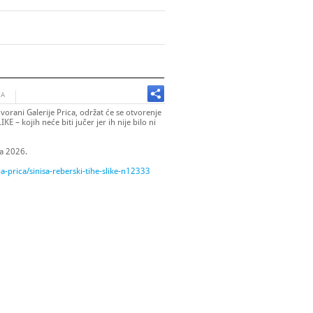
JA
vorani Galerije Prica, održat će se otvorenje
 – kojih neće biti jučer jer ih nije bilo ni
ja 2026.
a-prica/sinisa-reberski-tihe-slike-n12333