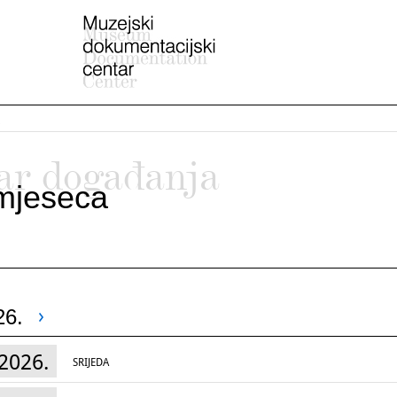
ar događanja
mjeseca
26.
2026.
SRIJEDA