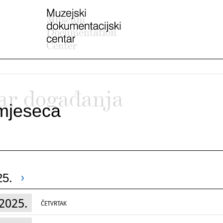
ar događanja
mjeseca
25.
2025.
ČETVRTAK