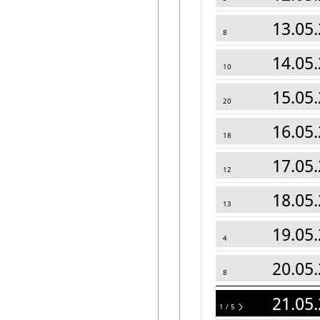
13.05.
8
14.05.
10
15.05.
20
16.05.
18
17.05.
12
18.05.
13
19.05.
4
20.05.
8
21.05.
1 / 5
5