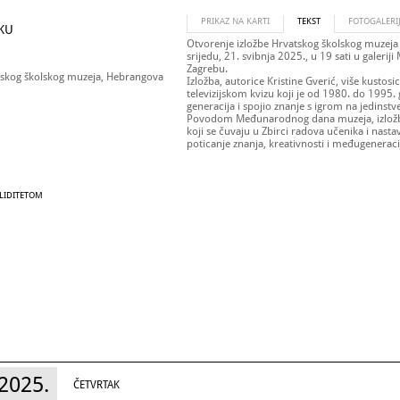
PRIKAZ NA KARTI
TEKST
FOTOGALERI
EKU
Otvorenje izložbe Hrvatskog školskog muzeja 
srijedu, 21. svibnja 2025., u 19 sati u galeri
Zagrebu.
vatskog školskog muzeja, Hebrangova
Izložba, autorice Kristine Gverić, više kusto
televizijskom kvizu koji je od 1980. do 1995
generacija i spojio znanje s igrom na jedinstv
Povodom Međunarodnog dana muzeja, izložba 
koji se čuvaju u Zbirci radova učenika i nastav
poticanje znanja, kreativnosti i međugenerac
ALIDITETOM
2025.
ČETVRTAK