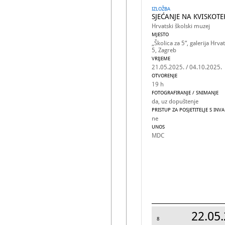
IZLOŽBA
SJEĆANJE NA KVISKOT
Hrvatski školski muzej
MJESTO
„Školica za 5“, galerija Hr
5, Zagreb
VRIJEME
21.05.2025. / 04.10.2025.
OTVORENJE
19 h
FOTOGRAFIRANJE / SNIMANJE
da, uz dopuštenje
PRISTUP ZA POSJETITELJE S INV
ne
UNOS
MDC
22.05.
8