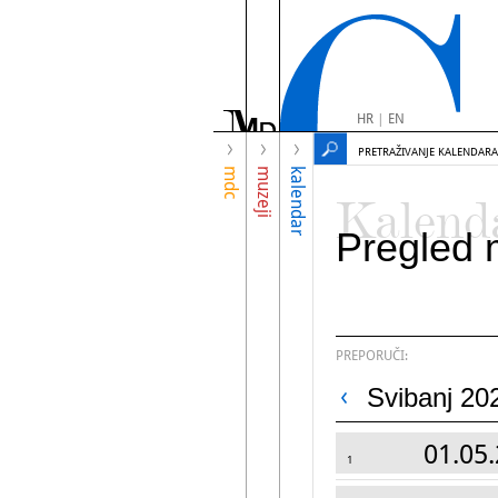
HR
|
EN
PRETRAŽIVANJE KALENDARA
mdc
muzeji
kalendar
Kalend
Pregled 
PREPORUČI:
Svibanj 20
01.05.
1