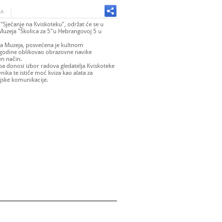
JA
"Sjećanje na Kviskoteku", održat će se u
ji Muzeja "Školica za 5"u Hebrangovoj 5 u
sica Muzeja, posvećena je kultnom
. godine oblikovao obrazovne navike
en način.
donosi izbor radova gledatelja Kviskoteke
nika te ističe moć kviza kao alata za
ijske komunikacije.