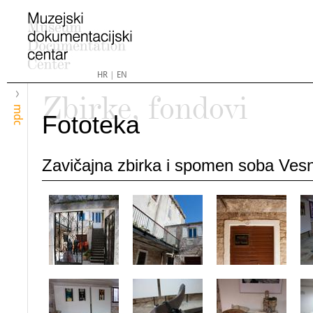
HR
|
EN
Zbirke, fondovi
mdc
Fototeka
Zavičajna zbirka i spomen soba Ves