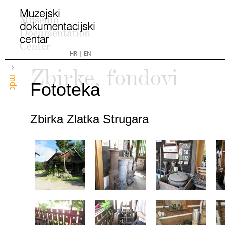
HR
|
EN
Zbirke, fondovi
mdc
Fototeka
Zbirka Zlatka Strugara