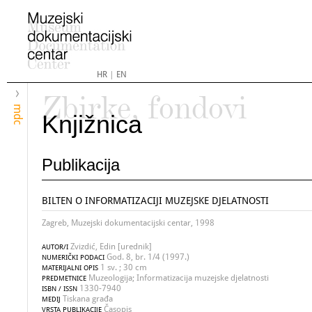
HR
|
EN
Zbirke, fondovi
mdc
Knjižnica
Publikacija
BILTEN O INFORMATIZACIJI MUZEJSKE DJELATNOSTI
Zagreb, Muzejski dokumentacijski centar, 1998
Zvizdić, Edin [urednik]
AUTOR/I
God. 8, br. 1/4 (1997.)
NUMERIČKI PODACI
1 sv. ; 30 cm
MATERIJALNI OPIS
Muzeologija; Informatizacija muzejske djelatnosti
PREDMETNICE
1330-7940
ISBN / ISSN
Tiskana građa
MEDIJ
Časopis
VRSTA PUBLIKACIJE